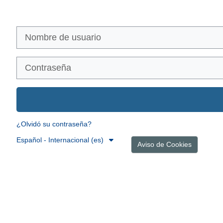
Salta al contenido principal
Nombre de usuario
Contraseña
¿Olvidó su contraseña?
Español - Internacional ‎(es)‎
Aviso de Cookies